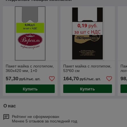
Пакет майка с логотипом,
Пакет майка с логотипом,
Пак
360х420 мм, 1+0
53*60 см
лог
57,30
164,70
98
руб./тыс. шт.
руб./тыс. шт.
Купить
Купить
О нас
Рейтинг не сформирован
Менее 5 отзывов за последний год