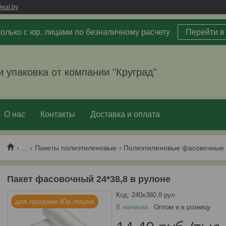
eal.by
олько с юр. лицами по безналичному расчету
Перейти в
и упаковка от компании "Круград"
О нас
Контакты
Доставка и оплата
...
Пакеты полиэтиленовые
Полиэтиленовые фасовочные 
Пакет фасовочный 24*38,8 в рулоне
Код:
240х380,8 рул
для продажи Юр.лицам
В наличии
Оптом и в розницу