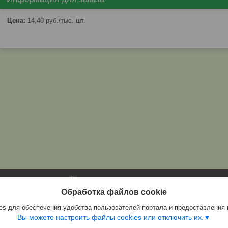
Цена:
14,40
руб.
/тыс. шт.
Сайт создан на платформе Deal.by
Политика обработки файлов cookies
Обработка файлов cookie
Частное предприятие «Круград» |
Пожаловаться на контент
s для обеспечения удобства пользователей портала и предоставления
Select Language
▼
Вы можете настроить файлы cookies или отключить их.