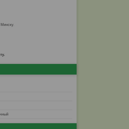
 Минску.
ту.
очный