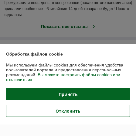
Промурыжили весь день, в конце концов (после пятого напоминания) 
прислали сообщение - ближайшие 14 дней товара не будет! Просто 
кидаловы.
Показать все отзывы
О нас
Обработка файлов cookie
Контакты
Мы используем файлы cookies для обеспечения удобства
пользователей портала и предоставления персональных
рекомендаций.
Вы можете настроить файлы cookies или
Доставка и оплата
отключить их.
График работы
Принять
Полная версия сайта
Отклонить
Политика обработки cookies
Сайт создан на платформе Deal.by