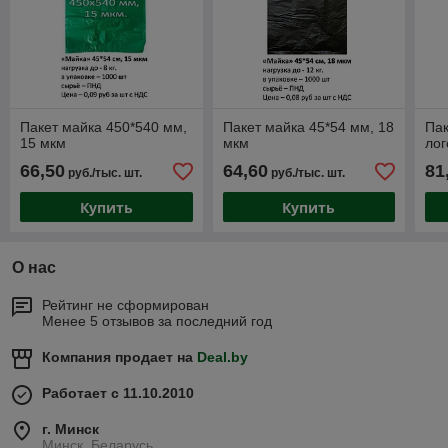
Пакет майка 450*540 мм,
Пакет майка 45*54 мм, 18
Пак
15 мкм
мкм
лог
66,50
64,60
81
руб./тыс. шт.
руб./тыс. шт.
Купить
Купить
О нас
Рейтинг не сформирован
Менее 5 отзывов за последний год
Компания продает на
Deal.by
Работает с 11.10.2010
г. Минск
Минск, Беларусь